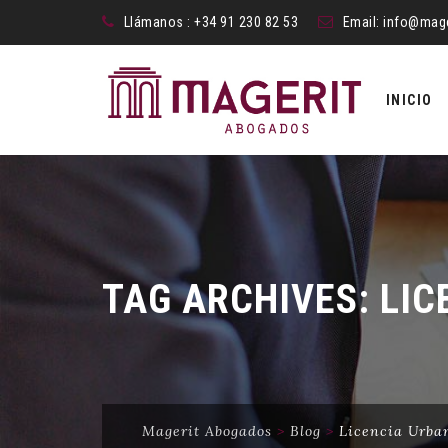
Llámanos : +34 91 230 82 53
Email:
info@mag
Skip
to
INICIO
content
TAG ARCHIVES:
LIC
Magerit Abogados
>
Blog
>
Licencia Urba