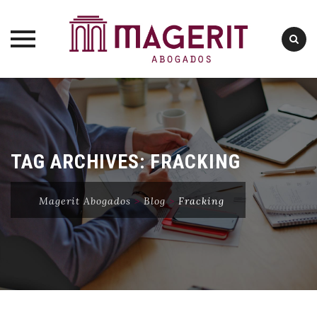
Skip
to
content
TAG ARCHIVES:
FRACKING
Magerit Abogados
>
Blog
>
Fracking