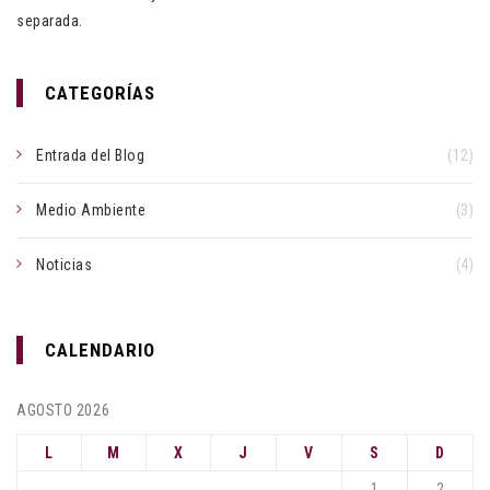
separada.
CATEGORÍAS
Entrada del Blog
(12)
Medio Ambiente
(3)
Noticias
(4)
CALENDARIO
AGOSTO 2026
L
M
X
J
V
S
D
1
2